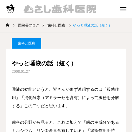
診療時間
アクセス
医院長ブログ
歯科と医療
やっと唾液の話（短く）
院長挨拶
歯科と医療
診療案内
やっと唾液の話（短く）
お知らせ
2008.01.27
医院長ブログ
唾液の効能というと、皆さんがまず連想するのは「殺菌作
用」「消化酵素（アミラーゼを含有）によって澱粉を分解
する」この二つだと思います。
歯科の分野から見ると、これに加えて「歯の主成分である
カルシウム、リンを多量含有している」「緩衝作用を持