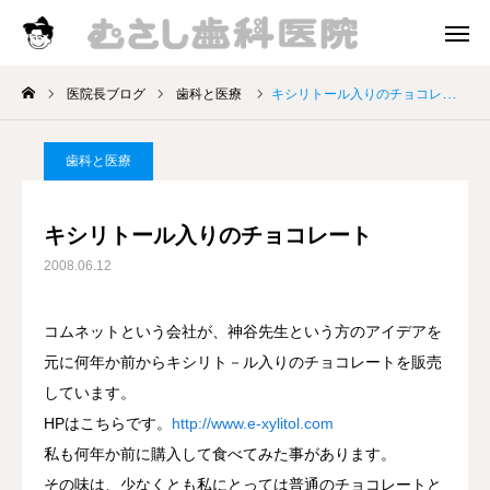
診療時間
アクセス
医院長ブログ
歯科と医療
キシリトール入りのチョコレート
院長挨拶
歯科と医療
診療案内
キシリトール入りのチョコレート
お知らせ
2008.06.12
医院長ブログ
コムネットという会社が、神谷先生という方のアイデアを
元に何年か前からキシリト－ル入りのチョコレートを販売
しています。
HPはこちらです。
http://www.e-xylitol.com
私も何年か前に購入して食べてみた事があります。
その味は、少なくとも私にとっては普通のチョコレートと