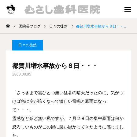
診療時間
アクセス
医院長ブログ
日々の徒然
都賀川増水事故から８日・・・
院長挨拶
日々の徒然
診療案内
都賀川増水事故から８日・・・
お知らせ
2008.08.05
医院長ブログ
「さっきまで雲ひとつ無い猛暑の晴天だったのに、気がつ
けば急に空が暗くなって激しい雷鳴と豪雨になっ
て・・・」
霊感など殆ど無い私ですが、７月２８日の集中豪雨は何か
恐ろしいものがこの街に襲い掛かってきたように感じまし
た。