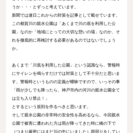
うか・・・とずっと考えています。
新聞では連日これからの対策を記事として載せています。
この都賀川の親水公園は「あくまで川の底を利用した公
園」なのか「地域にとっての大切な憩いの場」なのか、そ
れを徹底的に再検討する必要があるのではないでしょう
か。
あくまで「川底を利用した公園」という認識なら、警報時
にサイレンを鳴らすだけでは対策として不十分だと思いま
す。警報時というものの定義が曖昧ですので、いっその事
「雨が少しでも降ったら、神戸市内の河川の親水公園全て
は立ち入り禁止！」
とするという規則を作るべきと思います。
そして親水公園の非常時の安全性を高めるなら、今回親水
公園で被害に遭われた方は雨が降ってきた時に橋の下で
（つまり厳密にはまだ川の中にいました）雨宿りをしてい