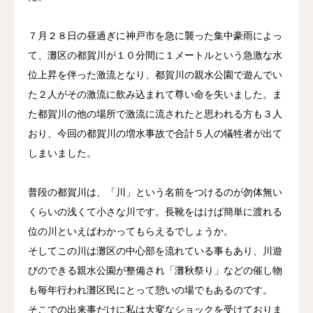
７月２８日の昼過ぎに神戸市を急に襲った集中豪雨によっ
て、灘区の都賀川が１０分間に１メートルという急激な水
位上昇を伴った激流となり、都賀川の親水公園で遊んでい
た２人がその激流に飲み込まれて尊い命を失いました。ま
た都賀川の他の場所で激流に流されたと思われる方も３人
おり、今回の都賀川の増水事故で合計５人の犠牲者が出て
しまいました。
普段の都賀川は、「川」という名前をつけるのが勿体無い
くらいの浅くて小さな川です。長靴をはけば簡単に渡れる
位の川といえばわかってもらえるでしょうか。
そしてこの川は灘区の中心部を流れている事もあり、川遊
びのできる親水公園が整備され「灘秋祭り」などの催し物
も毎年行われ灘区民にとって憩いの場でもあるのです。
そこでの出来事だけに私は大変なショックを受けておりま