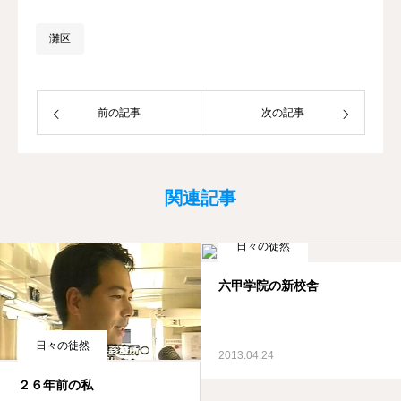
灘区
前の記事
次の記事
関連記事
日々の徒然
六甲学院の新校舎
日々の徒然
2013.04.24
２６年前の私