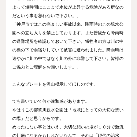
よって短時間にここまで水位が上昇する危険がある所なの
だという事を忘れないで下さい。」
「神戸市ではこの痛ましい事故以来、降雨時のこの親水公
園への立ち入りを禁止しております。また普段から降雨時
の避難場所を確認しておいて下さい。犠牲者の方は川の中
の橋の下で雨宿りしていて被害に遭われました。降雨時は
速やかに川の中ではなく川の外に非難して下さい。皆様の
ご協力とご理解をお願いします。」
こんなプレートを沢山掲示してほしのです。
でも書いていて何か違和感があります。
やはりこの都賀川親水公園は「地域にとっての大切な憩い
の場」だと思うからです。
めったにない事とはいえ、大切な憩いの場が１０分で激流
の川底になるかもしれないなんて、それは「現代の治水」