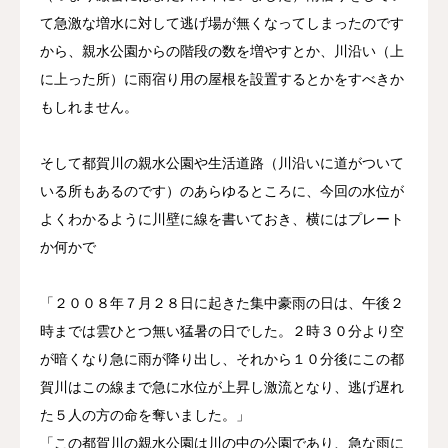
て急激な増水に対して逃げ場が無くなってしまったのです
から、親水公園からの階段の数を増やすとか、川沿い（上
に上った所）に雨宿り用の屋根を設置するとかをすべきか
もしれません。
そして都賀川の親水公園や生活道路（川沿いに道がついて
いる所もあるのです）のあらゆるところに、今回の水位が
よくわかるように川壁に線を書いておき、横にはプレート
か何かで
「２００８年７月２８日に起きた集中豪雨の日は、午後２
時までは雲ひとつ無い猛暑の日でした。２時３０分より空
が暗くなり急に雨が降り出し、それから１０分後にこの都
賀川はこの線まで急に水位が上昇し激流となり、逃げ遅れ
た５人の方の命を奪いました。」
「この都賀川の親水公園は川の中の公園であり、急な雨に