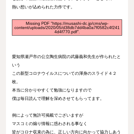
熱い想いが込められた力作です。
Missing PDF "https://musashi-dc.jp/cms/wp-
content/uploads/2020/05/d38db7dd4ba0a7f0582c4f241
4d4f770.pdf".
愛知県瀬戸市の公立陶生病院の武藤義和先生が作られたと
いう
この新型コロナウイルスについての渾身のスライド４２
枚。
本当に分かりやすくて勉強になりますので
僕は毎日読んで理解を深めさせてもらってます。
例によって無許可掲載でございますが
マスコミの煽り情報に惑わされる事なく
皆がコロナ収束の為に、正しい方向に向かって協力しあう