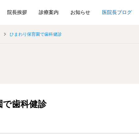
院長挨拶
診療案内
お知らせ
医院長ブログ
ひまわり保育園で歯科健診
歯科と医療
歯科と医療
ブログをリニューアルし
兵庫県公衆衛生協会
ました
園で歯科健診
2024.03.22
2023.11.21