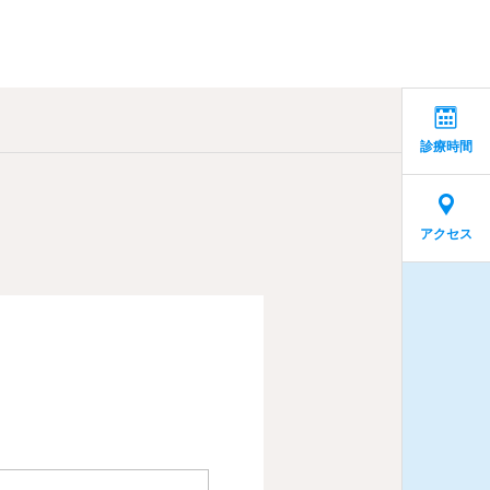
診療時間
アクセス
歯科と医療
ラバーダム防湿とZOO
2023.11.10