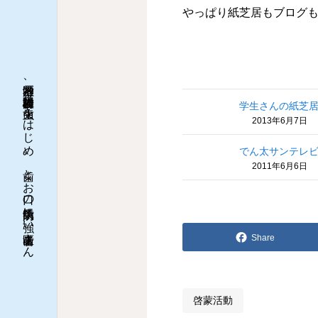
やっぱり紙芝居もブログ
神戸市灘区、阪神岩屋駅前：虫歯をはじめ、歯とお口の病気予防に強い歯医者さん
学生さんの紙芝
2013年6月7日
でん太サンテレ
2011年6月6日
Share
啓蒙活動